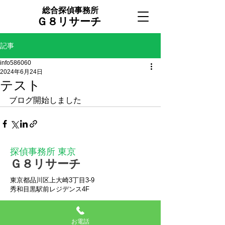
総合探偵事務所
Ｇ８リサーチ
記事
info586060
2024年6月24日
テスト
ブログ開始しました
探偵事務所 東京
Ｇ８リサーチ
東京都品川区上大崎3丁目3-9
秀和目黒駅前レジデンス4F
TEL：03-4446-7873
電話受付：10:00～19:00（土日･休日可）
お電話